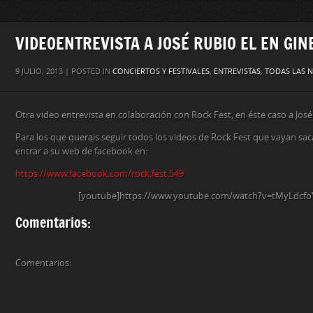
VIDEOENTREVISTA A JOSÉ RUBIO EL EN GIN
9 JULIO, 2013 | POSTED IN
CONCIERTOS Y FESTIVALES
,
ENTREVISTAS
,
TODAS LAS N
Otra video entrevista en colaboración con Rock Fest, en éste caso a José
Para los que querais seguir todos los videos de Rock Fest que vayan sac
entrar a su web de facebook en:
https://www.facebook.com/rock.fest.549
[youtube]https://www.youtube.com/watch?v=tMyLdcfo
Comentarios:
Comentarios: