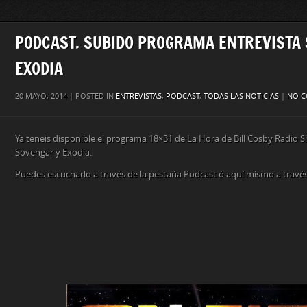
PODCAST. SUBIDO PROGRAMA ENTREVISTA
EXODIA
20 MAYO, 2014 | POSTED IN
ENTREVISTAS
,
PODCAST
,
TODAS LAS NOTICIAS
|
NO 
Ya teneis disponible el programa 18×31 de La Hora de Bill Cosby Radio
Sovengar y Exodia.
Puedes escucharlo a través de la pestaña Podcast ó aquí mismo a través