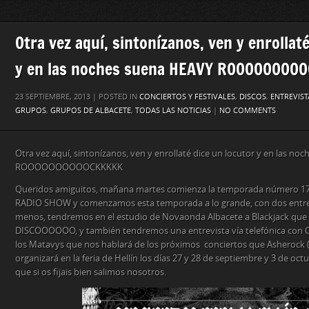
Otra vez aquí, sintonízanos, ven y enrollat
y en las noches suena HEAVY ROOOOOOOO
23 SEPTIEMBRE, 2013 | POSTED IN
CONCIERTOS Y FESTIVALES
,
DISCOS
,
ENTREVIST
GRUPOS
,
GRUPOS DE ALBACETE
,
TODAS LAS NOTICIAS
|
NO COMMENTS
Otra vez aquí, sintonízanos, ven y enrollaté dice un locutor y en las n
ROOOOOOOOOOCKKKKK
Queridos amiguitos, mañana martes comienza la temporada número 1
RADIO SHOW y comenzamos esta temporada a lo grande, con dos entre
menos, tendremos en el estudio de Novaonda Albacete a Blackjack qu
DISCOOOOOO, y también tendremos una entrevista vía telefónica con Ch
los Matavys que nos hablará de los próximos conciertos que Asherock (A
organizará en la feria de Hellín los días 27 y 28 de septiembre y 3 de oct
que si os fijais bien salimos nosotros.