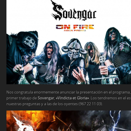
Nos congratula enormemente anunciar la presentación en el programa
primer trabajo de
Sovengar
,
«Vindicta et Gloria»
. Los tendremos en el e
nuestras preguntas y a las de los oyentes (967 22 11 03).