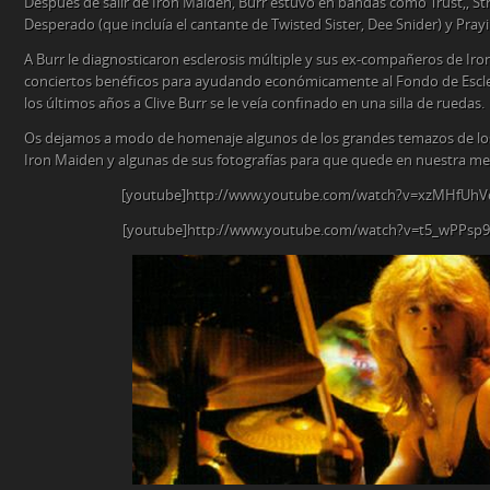
Después de salir de Iron Maiden, Burr estuvo en bandas como Trust,, Str
Desperado (que incluía el cantante de Twisted Sister, Dee Snider) y Pray
A Burr le diagnosticaron esclerosis múltiple y sus ex-compañeros de Ir
conciertos benéficos para ayudando económicamente al Fondo de Esclero
los últimos años a Clive Burr se le veía confinado en una silla de ruedas.
Os dejamos a modo de homenaje algunos de los grandes temazos de los
Iron Maiden y algunas de sus fotografías para que quede en nuestra m
[youtube]http://www.youtube.com/watch?v=xzMHfUhV
[youtube]http://www.youtube.com/watch?v=t5_wPPsp