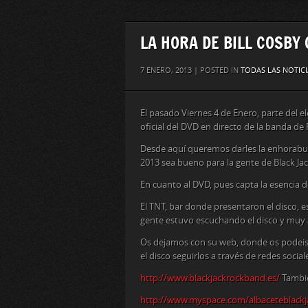
LA HORA DE BILL COSBY
7 ENERO, 2013 | POSTED IN
TODAS LAS NOTICI
El pasado Viernes 4 de Enero, parte del e
oficial del DVD en directo de la banda de
Desde aquí queremos darles la enhorabue
2013 sea bueno para la gente de Black Jac
En cuanto al DVD, pues capta la esencia d
El TNT, bar donde presentaron el disco, 
gente estuvo escuchando el disco y muy a
Os dejamos con su web, donde os podeis 
el disco seguirlos a través de redes social
http://www.blackjackrockband.es/
Tambi
http://www.myspace.com/albaceteblackj