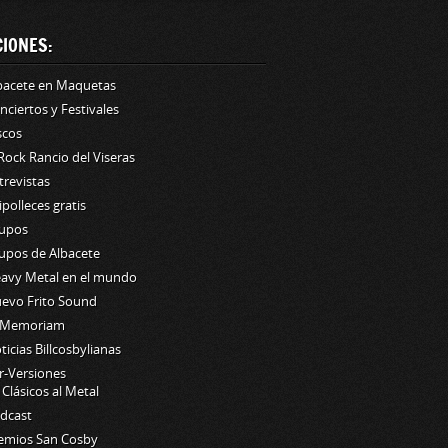
CIONES:
bacete en Maquetas
nciertos y Festivales
scos
 Rock Rancio del Viseras
trevistas
lipolleces gratis
upos
upos de Albacete
avy Metal en el mundo
evo Frito Sound
 Memoriam
ticias Billcosbylianas
r-Versiones
Clásicos al Metal
dcast
emios San Cosby