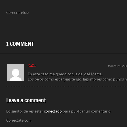
Comentarios:
1 COMMENT
XaXa
marzo 21, 20
En éste caso me quedo con la de José Mercé.
Los pelos como escarpias tengo, lagrimones como puños m
Leave a comment
Lo siento, debes estar
conectado
para publicar un comentario.
Conectate con: