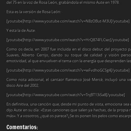
del 75 en la voz de Rosa León, grabándola el mismo Aute en 1978.
Esta es la versión de Rosa León:
[youtube]http://www.youtube.com/watch?v=N8zOBut-M3U[/youtube]
Y esta la de Aute:
[youtube]http://www.youtube.com/watch?v=HrQ874FLCwc[/youtube]
Como os decía, en 2007 fue incluida en el disco debut del proyecto pa
Suaves, Alberto Cerrijo, dando su toque de calidad y visión per
emotividad, al que envuelven el tema con la energía que desprenden las 
[youtube]http://www.youtube.com/watch?v=wFvdhoGCSg4[/youtube]
Como nota adicional, el cantaor flamenco José Mercé, incluyó una v
disco Aire del 2002.
[youtube]http://www.youtube.com/watch?v=TnjBT13iSa8[/youtube]
En definitiva, una canción que, desde mi punto de vista, emociona sea 
dijo Aute en su día: «Estas canciones que salen ya hechas, de la propia n
más». Y a vosotros, ¿qué os parece?¿Se os ponen los pelos como escarp
Comentarios: