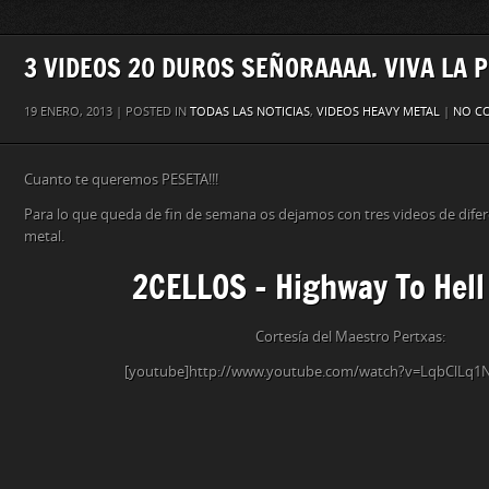
3 VIDEOS 20 DUROS SEÑORAAAA. VIVA LA P
19 ENERO, 2013 | POSTED IN
TODAS LAS NOTICIAS
,
VIDEOS HEAVY METAL
|
NO C
Cuanto te queremos PESETA!!!
Para lo que queda de fin de semana os dejamos con tres videos de dife
metal.
2CELLOS – Highway To Hell 
Cortesía del Maestro Pertxas:
[youtube]http://www.youtube.com/watch?v=LqbClLq1N