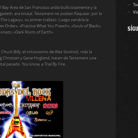
To
l Bay Area de San Francisco ardía bulliciosamente y la
Vi
egadeth, era brutal. Testament no podían flaquear, por lo
he Legacy», su primer trallazo. Luego vendría la
 Order», «Practice What You Preach», «Souls of Black»,
SÍG
onazo; «Dark Roots of Earth».
 Chuck Billy, el virtuosismo de Alex Skolnick, más la
eg Christian y Gene Hogland, hacen de Testament una
l pesado. You know, a Trial By Fire.