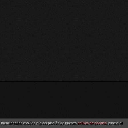
as mencionadas cookies y la aceptación de nuestra
política de cookies
, pinche el
BACK TO TOP ↑