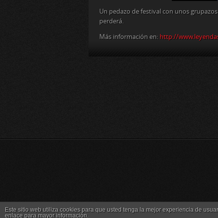
Un pedazo de festival con unos grupazos 
perderá.
Más información en:
http://www.leyendas
Este sitio web utiliza cookies para que usted tenga la mejor experiencia de us
Copyright © 2026
La Hora de Bill Cosby Radio Sho
enlace para mayor información.