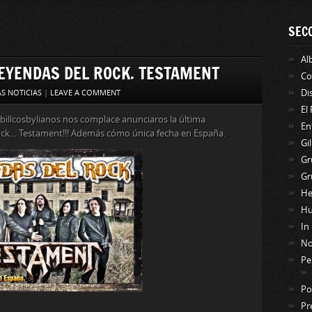
SEC
Al
EYENDAS DEL ROCK. TESTAMENT
Co
Di
S NOTICIAS
|
LEAVE A COMMENT
El
 billcosbylianos nos complace anunciaros la última
En
Rock… Testament!!! Además cómo única fecha en España.
Gi
Gr
Gr
He
Hu
In
No
Pe
Po
Pr