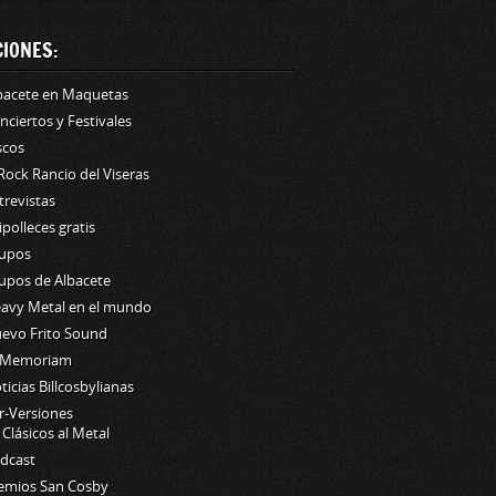
CIONES:
bacete en Maquetas
nciertos y Festivales
scos
 Rock Rancio del Viseras
trevistas
lipolleces gratis
upos
upos de Albacete
avy Metal en el mundo
evo Frito Sound
 Memoriam
ticias Billcosbylianas
r-Versiones
Clásicos al Metal
dcast
emios San Cosby