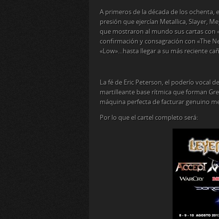
A primeros de la década de los ochenta, e
presión que ejercían Metallica, Slayer, M
que mostraron al mundo sus cartas con «T
confirmación y consagración con «The New
«Low»…hasta llegar a su más reciente cañ
La fé de Eric Peterson, el poderío vocal de
martilleante base rítmica que forman Gr
máquina perfecta de facturar genuino meta
Por lo que el cartel completo será: