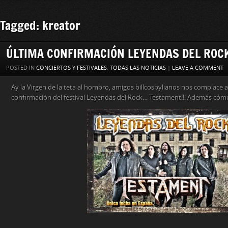
Tagged: kreator
ÚLTIMA CONFIRMACIÓN LEYENDAS DEL ROC
POSTED IN
CONCIERTOS Y FESTIVALES
,
TODAS LAS NOTICIAS
|
LEAVE A COMMENT
Ay la Virgen de la teta al hombro, amigos billcosbylianos nos complace 
confirmación del festival Leyendas del Rock… Testament!!! Además cómo