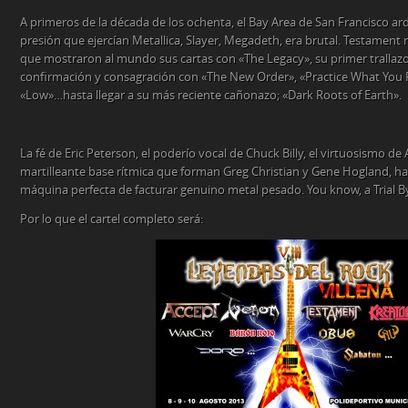
A primeros de la década de los ochenta, el Bay Area de San Francisco ard
presión que ejercían Metallica, Slayer, Megadeth, era brutal. Testament 
que mostraron al mundo sus cartas con «The Legacy», su primer trallazo
confirmación y consagración con «The New Order», «Practice What You Pr
«Low»…hasta llegar a su más reciente cañonazo; «Dark Roots of Earth».
La fé de Eric Peterson, el poderío vocal de Chuck Billy, el virtuosismo de 
martilleante base rítmica que forman Greg Christian y Gene Hogland, 
máquina perfecta de facturar genuino metal pesado. You know, a Trial By
Por lo que el cartel completo será: