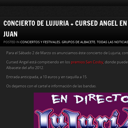
CONCIERTO DE LUJURIA + CURSED ANGEL EN
JUAN
POSTED IN
CONCIERTOS Y FESTIVALES
,
GRUPOS DE ALBACETE
,
TODAS LAS NOTICIA
Para el Sábado 2 de Marzo os anunciamos éste concierto de Lujuria, con
Cursed Angel está compitiendo en los
premios San Cosby
, donde puedes
Albacete del año 2012.
Entrada anticipada, a 10 euros y en taquilla a 15.
Os dejamos con el cartel e información de las bandas.