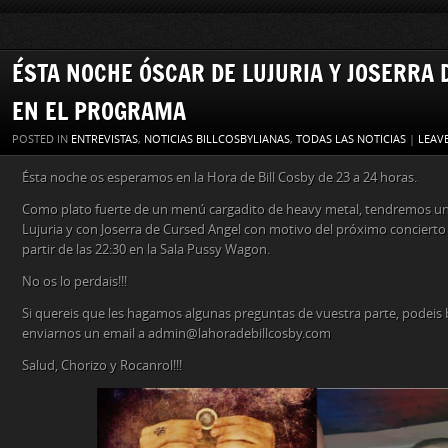
ÉSTA NOCHE ÓSCAR DE LUJURIA Y JOSERRA 
EN EL PROGRAMA
POSTED IN
ENTREVISTAS
,
NOTICIAS BILLCOSBYLIANAS
,
TODAS LAS NOTICIAS
|
LEAV
Ésta noche os esperamos en la Hora de Bill Cosby de 23 a 24 horas.
Como plato fuerte de un menú cargadito de heavy metal, tendremos un
Lujuria y con Joserra de Cursed Angel con motivo del próximo concierto q
partir de las 22:30 en la Sala Pussy Wagon.
No os lo perdais!!!
Si quereis que les hagamos algunas preguntas de vuestra parte, podei
enviarnos un email a admin@lahoradebillcosby.com
Salud, Chorizo y Rocanrol!!!