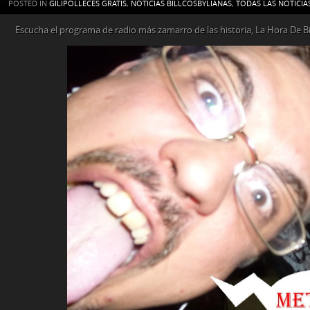
POSTED IN
GILIPOLLECES GRATIS
,
NOTICIAS BILLCOSBYLIANAS
,
TODAS LAS NOTICIA
Escucha el programa de radio más zamarro de las historia, La Hora De Bill