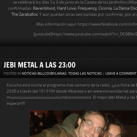
se celebrará los días 5 y 6 de junio en la Caseta de los Jardinillos (Al
confirmadas:
Ravenblood, Hard Love, Frequency, Ciconia, La Dama Osc
The Zaraballos.
Y aún quedan otras seis bandas por confirmar, por el 
Más información aquí: https://www.facebook.com/onf
[youtube]https://www.youtube.com/watch?v=_DC6BAic
JEBI METAL A LAS 23:00
POSTED IN
NOTICIAS BILLCOSBYLIANAS
,
TODAS LAS NOTICIAS
|
LEAVE A COMMENT
Escucha esta noche el programa más zamarro de la radio, ¡¡¡¡La Hora de Bil
23:00 a través del 101.9 FM desde Albacete o en www.novaonda.net para 
muuuuuuuuuuuuuuuuuuuuundoooooooooo. El mejor Jebi Metal y las Mejo
esperan!!!!