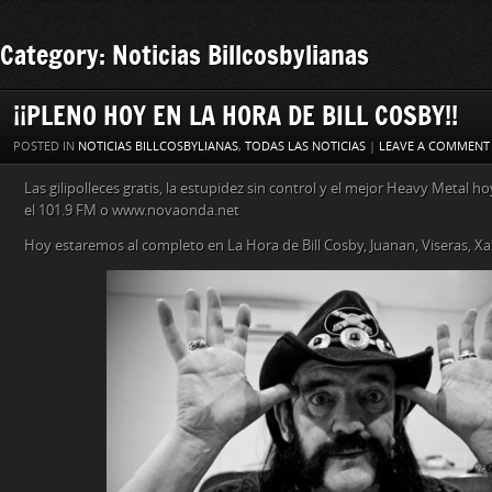
Category: Noticias Billcosbylianas
¡¡PLENO HOY EN LA HORA DE BILL COSBY!!
POSTED IN
NOTICIAS BILLCOSBYLIANAS
,
TODAS LAS NOTICIAS
|
LEAVE A COMMENT
Las gilipolleces gratis, la estupidez sin control y el mejor Heavy Metal ho
el 101.9 FM o www.novaonda.net
Hoy estaremos al completo en La Hora de Bill Cosby, Juanan, Viseras, Xax