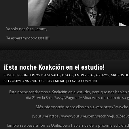
Ya solo nos falta Lemmy
Te esperamooooossss!!!!!!
¡Esta noche Koakción en el estudio!
POSTED IN
CONCIERTOS Y FESTIVALES
,
DISCOS
,
ENTREVISTAS
,
GRUPOS
,
GRUPOS DE
BILLCOSBYLIANAS
,
VIDEOS HEAVY METAL
|
LEAVE A COMMENT
Esta noche tendremos a
Koakción
en el estudio, para que nos hablen 
día 21 en la Sala Pussy Wagon de Albacete y del resto de su 
Más información sobre ellos en su web: http://www.k
[youtube]https://www.youtube.com/watch?v=JUcEZeo5
También se pasará Tomás Quílez para hablarnos de la próxima edición de