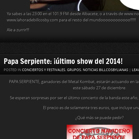
Ya sabes a las 23:00 en el 101.9 FM desde Albacete, o a través de www.
www.lahoradebillcosby.com para el resto del mundoooooooooooo!!!!!!
Ale a zurrir!!!
Papa Serpiente: ¡último show del 2014!
POSTED IN
CONCIERTOS Y FESTIVALES
,
GRUPOS
,
NOTICIAS BILLCOSBYLIANAS
|
LEA
PAPA SERPIENTE, ganadores del Metal Kombat, estarán actuando en la 
este sábado 27 de diciembre.
Se esperan sorpresas por ser el último concierto de la banda este año
El precio es de solamente tres euros, que incluye un
¿Qué más se puede pedir?